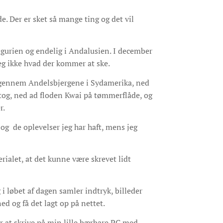
e. Der er sket så mange ting og det vil
 Ligurien og endelig i Andalusien. I december
eg ikke hvad der kommer at ske.
igennem Andelsbjergene i Sydamerika, ned
 tog, ned ad floden Kwai på tømmerflåde, og
r.
og de oplevelser jeg har haft, mens jeg
rialet, at det kunne være skrevet lidt
 i løbet af dagen samler indtryk, billeder
ed og få det lagt op på nettet.
r at skrive på min lille bærbare PC med