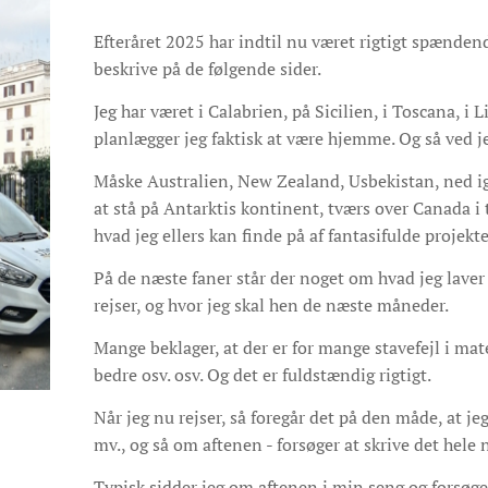
Efteråret 2025 har indtil nu været rigtigt spændend
beskrive på de følgende sider.
Jeg har været i Calabrien, på Sicilien, i Toscana, i
planlægger jeg faktisk at være hjemme. Og så ved j
Måske Australien, New Zealand, Usbekistan, ned 
at stå på Antarktis kontinent, tværs over Canada i
hvad jeg ellers kan finde på af fantasifulde projekte
På de næste faner står der noget om hvad jeg laver 
rejser, og hvor jeg skal hen de næste måneder.
Mange beklager, at der er for mange stavefejl i mate
bedre osv. osv. Og det er fuldstændig rigtigt.
Når jeg nu rejser, så foregår det på den måde, at jeg
mv., og så om aftenen - forsøger at skrive det hele n
Typisk sidder jeg om aftenen i min seng og forsøge