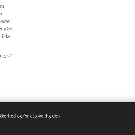
em
en
søster
er gået
 ikke
æg, så
ikkerhed og for at give dig den
© 2023 Simons rejseblog. Alle rettigheder forbeholdes.
Cookies