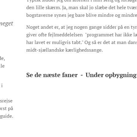
den lille skærm. Ja, man skal jo slæbe det hele t
bogstaverne synes jeg bare blive mindre og mindre. 
meget
Noget andet er, at jeg nogen gange sidder på en tyn
giver ofte fejlmeddelelsen "programmet har ikke l
har lavet er muligvis tabt." Og så er det at man da
midt-sjællandske kærlighedssange.
de,
lle
Se de næste faner - Under opbygning
 i
srejse
ørst på
guide.